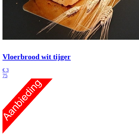
Vloerbrood wit tijger
€
3
75