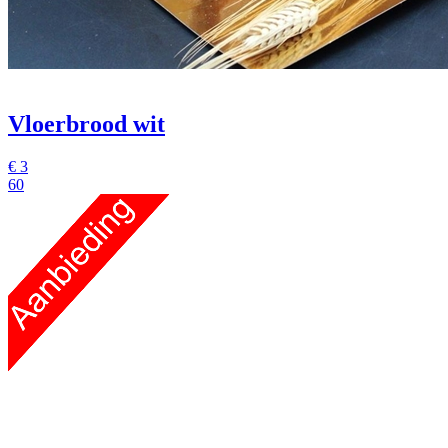
Vloerbrood wit
€
3
60