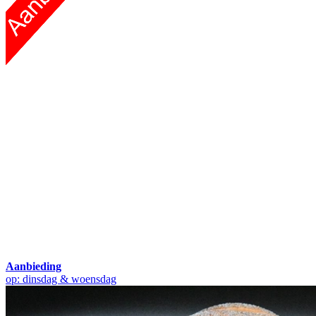
Aanbieding
op: dinsdag & woensdag