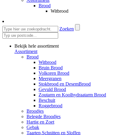
Assortiment
Brood
Witbrood
Zoeken
Bekijk hele assortiment
Assortiment
Brood
Witbrood
Bruin Brood
Volkoren Brood
Meergranen
Stokbrood en DesemBrood
Gevuld Brood
Zoutarm en Koolhydraatarm Brood
Beschuit
Roggebrood
Broodjes
Belegde Broodjes
Hartig en Zoet
Gebak
Taarten,Schnitten en Sloffen