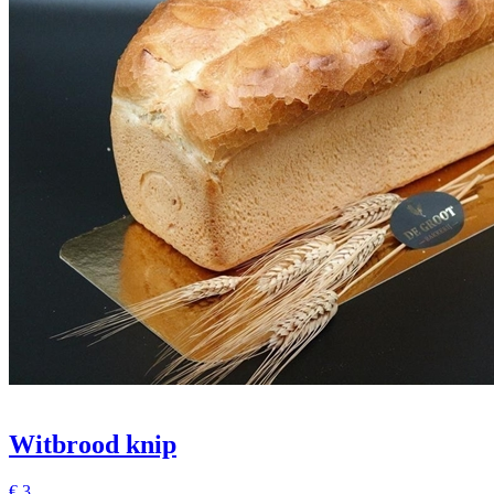
Witbrood knip
€
3