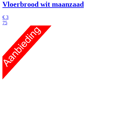
Vloerbrood wit maanzaad
€
3
75