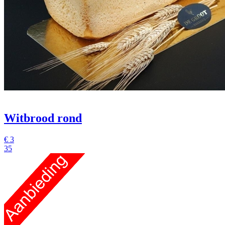
Witbrood rond
€
3
35