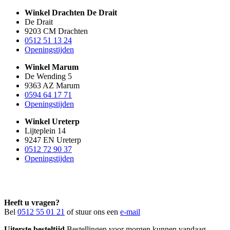
Winkel Drachten De Drait
De Drait
9203 CM Drachten
0512 51 13 24
Openingstijden
Winkel Marum
De Wending 5
9363 AZ Marum
0594 64 17 71
Openingstijden
Winkel Ureterp
Lijteplein 14
9247 EN Ureterp
0512 72 90 37
Openingstijden
Heeft u vragen?
Bel
0512 55 01 21
of stuur ons een
e-mail
Uiterste besteltijd
Bestellingen voor morgen kunnen vandaag