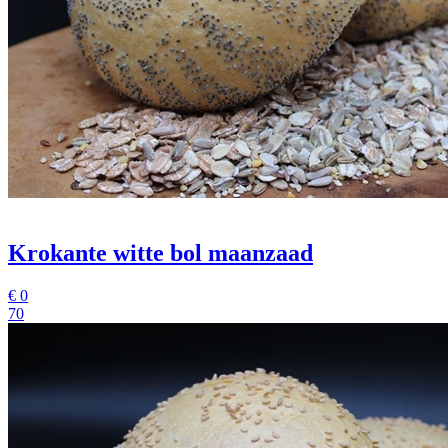
Krokante witte bol maanzaad
€
0
70