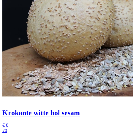
Krokante witte bol sesam
€
0
70