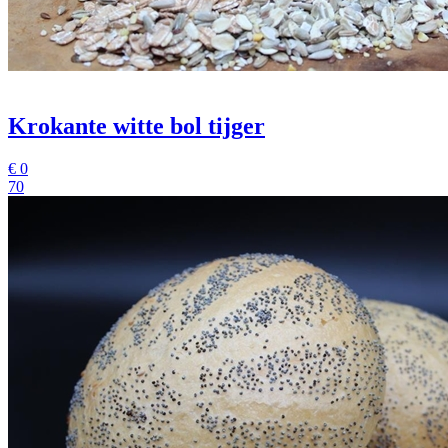
Krokante witte bol tijger
€
0
70