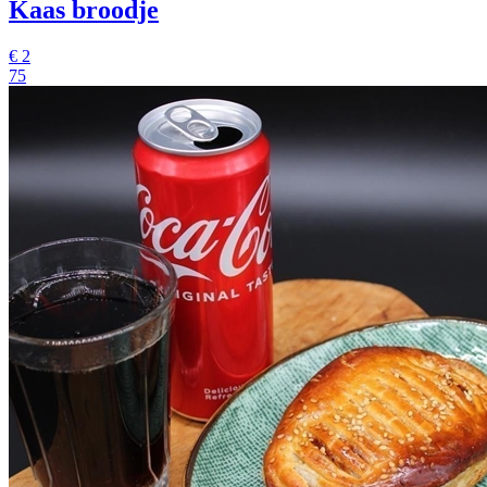
Kaas broodje
€
2
75