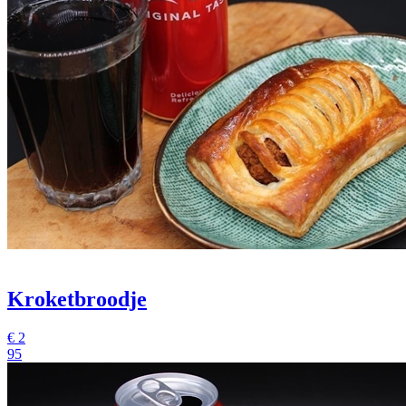
Kroketbroodje
€
2
95