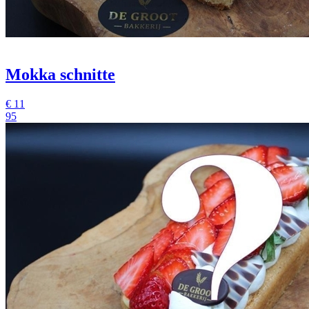
Mokka schnitte
€
11
95