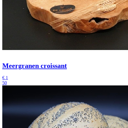
Meergranen croissant
€
1
50