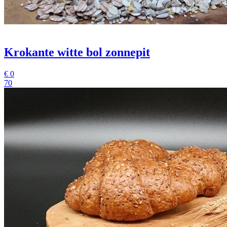
Krokante witte bol zonnepit
€
0
70